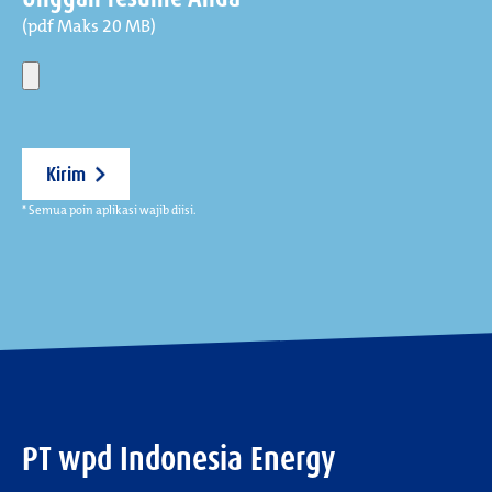
(pdf Maks 20 MB)
Kirim
* Semua poin aplikasi wajib diisi.
PT wpd Indonesia Energy